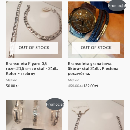
Promocja!
OUT OF STOCK
OUT OF STOCK
Bransoleta Figaro 0,5
Bransoleta granatowa.
rozm.21,5 cm ze stali- 316L.
Skóra- stal 316L . Pleciona
Kolor – srebrny
poczwórna.
Męskie
Męskie
50.00
zł
159.00
zł
139.00
zł
Promocja!