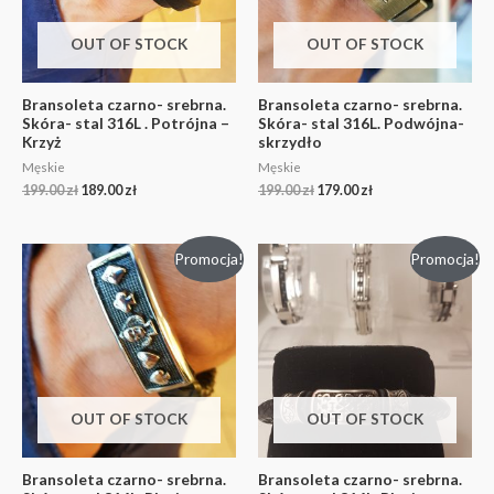
OUT OF STOCK
OUT OF STOCK
Bransoleta czarno- srebrna.
Bransoleta czarno- srebrna.
Skóra- stal 316L . Potrójna –
Skóra- stal 316L. Podwójna-
Krzyż
skrzydło
Męskie
Męskie
199.00
zł
189.00
zł
199.00
zł
179.00
zł
Promocja!
Promocja!
OUT OF STOCK
OUT OF STOCK
Bransoleta czarno- srebrna.
Bransoleta czarno- srebrna.