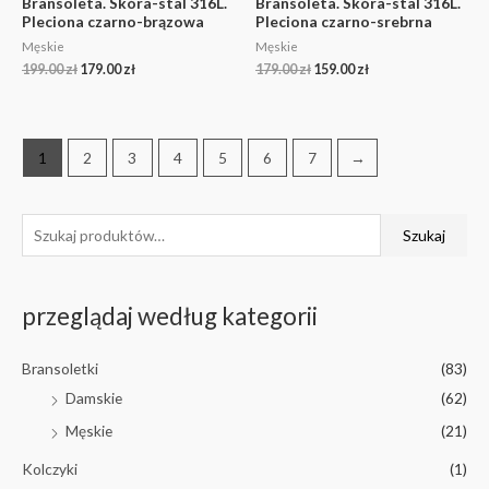
Bransoleta. Skóra-stal 316L.
Bransoleta. Skóra-stal 316L.
Pleciona czarno-brązowa
Pleciona czarno-srebrna
Męskie
Męskie
199.00
zł
179.00
zł
179.00
zł
159.00
zł
1
2
3
4
5
6
7
→
Szukaj
przeglądaj według kategorii
Bransoletki
(83)
Damskie
(62)
Męskie
(21)
Kolczyki
(1)