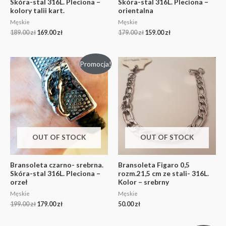
Skóra-stal 316L. Pleciona –
Skóra-stal 316L. Pleciona –
kolory talii kart.
orientalna
Męskie
Męskie
189.00
zł
169.00
zł
179.00
zł
159.00
zł
Promocja!
OUT OF STOCK
OUT OF STOCK
Bransoleta czarno- srebrna.
Bransoleta Figaro 0,5
Skóra-stal 316L. Pleciona –
rozm.21,5 cm ze stali- 316L.
orzeł
Kolor – srebrny
Męskie
Męskie
199.00
zł
179.00
zł
50.00
zł