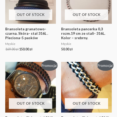
OUT OF STOCK
OUT OF STOCK
Bransoleta granatowo-
Bransoleta pancerka 0,3
czarna. Skóra- stal 316L .
rozm.19 cm ze stali- 316L.
Pleciona-5 pasków
Kolor – srebrny.
Męskie
Męskie
169.00
zł
150.00
zł
50.00
zł
Promocja!
Promocja!
OUT OF STOCK
OUT OF STOCK