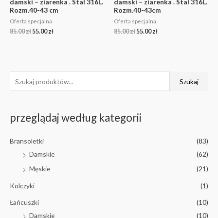
damski – ziarenka . Stal 316L.
damski – ziarenka . Stal 316L.
Rozm.40-43 cm
Rozm.40-43cm
Oferta specjalna
Oferta specjalna
85.00
zł
55.00
zł
85.00
zł
55.00
zł
Szukaj
przeglądaj według kategorii
Bransoletki
(83)
Damskie
(62)
Męskie
(21)
Kolczyki
(1)
Łańcuszki
(10)
Damskie
(10)