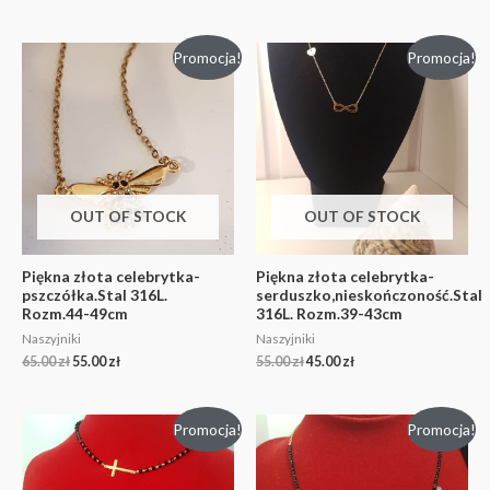
Promocja!
Promocja!
OUT OF STOCK
OUT OF STOCK
Piękna złota celebrytka-
Piękna złota celebrytka-
pszczółka.Stal 316L.
serduszko,nieskończoność.Stal
Rozm.44-49cm
316L. Rozm.39-43cm
Naszyjniki
Naszyjniki
65.00
zł
55.00
zł
55.00
zł
45.00
zł
Promocja!
Promocja!