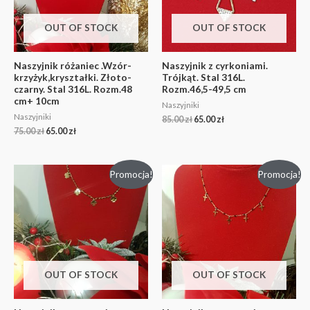
OUT OF STOCK
OUT OF STOCK
Naszyjnik różaniec .Wzór-
Naszyjnik z cyrkoniami.
krzyżyk,kryształki. Złoto-
Trójkąt. Stal 316L.
czarny. Stal 316L. Rozm.48
Rozm.46,5-49,5 cm
cm+ 10cm
Naszyjniki
Naszyjniki
85.00
zł
65.00
zł
75.00
zł
65.00
zł
Promocja!
Promocja!
OUT OF STOCK
OUT OF STOCK