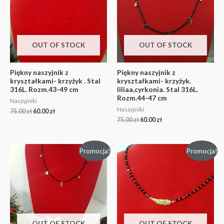
OUT OF STOCK
OUT OF STOCK
Piękny naszyjnik z
Piękny naszyjnik z
kryształkami- krzyżyk . Stal
kryształkami- krzyżyk.
316L. Rozm.43-49 cm
liliaa,cyrkonia. Stal 316L.
Rozm.44-47 cm
Naszyjniki
Naszyjniki
75.00
zł
60.00
zł
75.00
zł
60.00
zł
Promocja!
Promocja!
OUT OF STOCK
OUT OF STOCK