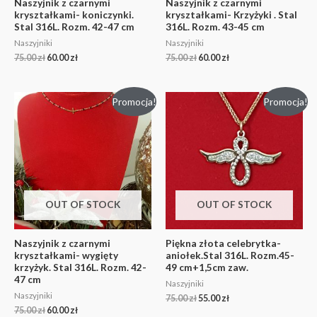
Naszyjnik z czarnymi
Naszyjnik z czarnymi
kryształkami- koniczynki.
kryształkami- Krzyżyki . Stal
Stal 316L. Rozm. 42-47 cm
316L. Rozm. 43-45 cm
Naszyjniki
Naszyjniki
75.00
zł
60.00
zł
75.00
zł
60.00
zł
Promocja!
Promocja!
OUT OF STOCK
OUT OF STOCK
Naszyjnik z czarnymi
Piękna złota celebrytka-
kryształkami- wygięty
aniołek.Stal 316L. Rozm.45-
krzyżyk. Stal 316L. Rozm. 42-
49 cm+1,5cm zaw.
47 cm
Naszyjniki
Naszyjniki
75.00
zł
55.00
zł
75.00
zł
60.00
zł