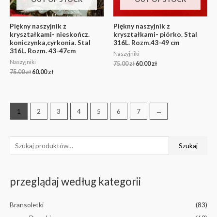
Piękny naszyjnik z
Piękny naszyjnik z
kryształkami- nieskończ.
kryształkami- piórko. Stal
koniczynka,cyrkonia. Stal
316L. Rozm.43-49 cm
316L. Rozm. 43-47cm
Naszyjniki
Naszyjniki
75.00
zł
60.00
zł
75.00
zł
60.00
zł
1
2
3
4
5
6
7
→
Szukaj
przeglądaj według kategorii
Bransoletki
(83)