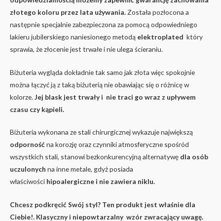
złotego koloru przez lata używania.
Została pozłocona a
następnie specjalnie zabezpieczona za pomocą odpowiedniego
lakieru jubilerskiego naniesionego metodą
elektroplated
który
sprawia, że złocenie jest trwałe i nie ulega ścieraniu.
Biżuteria wygląda dokładnie tak samo jak złota więc spokojnie
można łączyć ją z taką biżuterią nie obawiając się o różnicę w
kolorze.
Jej blask jest trwały i nie traci go wraz z upływem
czasu czy kąpieli.
Biżuteria wykonana ze stali chirurgicznej wykazuje największą
odporność
na korozję oraz czynniki atmosferyczne spośród
wszystkich stali, stanowi bezkonkurencyjną alternatywę
dla osób
uczulonych
na inne metale, gdyż posiada
właściwości
hipoalergiczne i nie zawiera niklu.
Chcesz podkręcić Swój styl? Ten produkt jest właśnie dla
Ciebie!. Klasyczny i niepowtarzalny wzór zwracający uwagę.