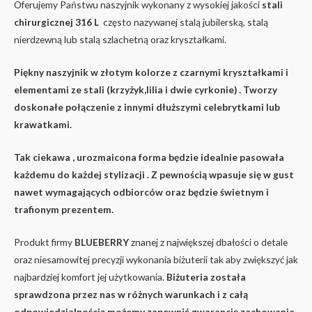
Oferujemy Państwu naszyjnik wykonany z wysokiej jakości
stali
chirurgicznej 316 L
często nazywanej stalą jubilerską, stalą
nierdzewną lub stalą szlachetną oraz kryształkami.
Piękny naszyjnik w złotym kolorze z czarnymi kryształkami i
elementami ze stali (krzyżyk,lilia i dwie cyrkonie)
. Tworzy
doskonałe połączenie z innymi dłuższymi celebrytkami lub
krawatkami.
Tak ciekawa , urozmaicona forma będzie idealnie pasowała
każdemu do każdej stylizacji . Z pewnością wpasuje się w gust
nawet wymagających odbiorców oraz będzie świetnym i
trafionym prezentem.
Produkt firmy
BLUEBERRY
znanej z największej dbałości o detale
oraz niesamowitej precyzji wykonania biżuterii tak aby zwiększyć jak
najbardziej komfort jej użytkowania.
Biżuteria została
sprawdzona przez nas w różnych warunkach i z całą
odpowiedzialnością możemy zapewnić gwarancję zachowania