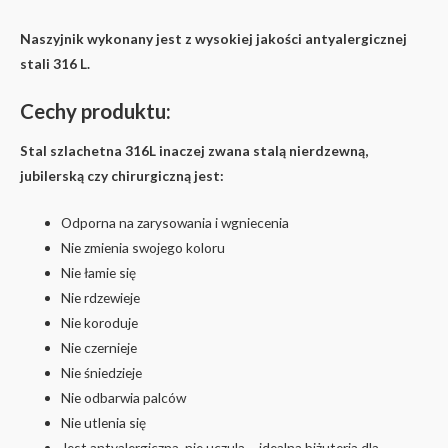
Naszyjnik wykonany jest z wysokiej jakości antyalergicznej
stali 316 L.
Cechy produktu:
Stal szlachetna 316L inaczej zwana stalą nierdzewną,
jubilerską czy chirurgiczną jest:
Odporna na zarysowania i wgniecenia
Nie zmienia swojego koloru
Nie łamie się
Nie rdzewieje
Nie koroduje
Nie czernieje
Nie śniedzieje
Nie odbarwia palców
Nie utlenia się
Jest antyalergiczna, nie uczula – idealna biżuteria dla