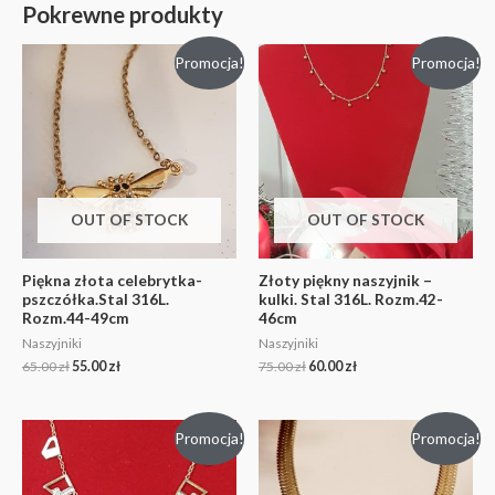
Pokrewne produkty
Promocja!
Promocja!
OUT OF STOCK
OUT OF STOCK
Piękna złota celebrytka-
Złoty piękny naszyjnik –
pszczółka.Stal 316L.
kulki. Stal 316L. Rozm.42-
Rozm.44-49cm
46cm
Naszyjniki
Naszyjniki
65.00
zł
55.00
zł
75.00
zł
60.00
zł
Promocja!
Promocja!