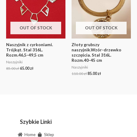
OUT OF STOCK
OUT OF STOCK
Naszyjnik z cyrkoniami.
Złoty grubszy
Trójkąt. Stal 316L.
naszyjnik.Wzór-drzewko
Rozm.46,5-49,5 cm
szczęścia. Stal 316L.
Rozm.40-45 cm
Naszyjniki
Naszyjniki
85.00
zł
65.00
zł
110.00
zł
85.00
zł
Szybkie Linki
Home
Sklep