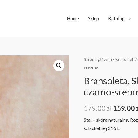
Home
Sklep
Katalog
Strona główna
/
Bransoletki
srebrna
Bransoleta. S
czarno-srebr
179.00
zł
159.00
Stal – skóra naturalna. Roz
szlachetnej 316 L.