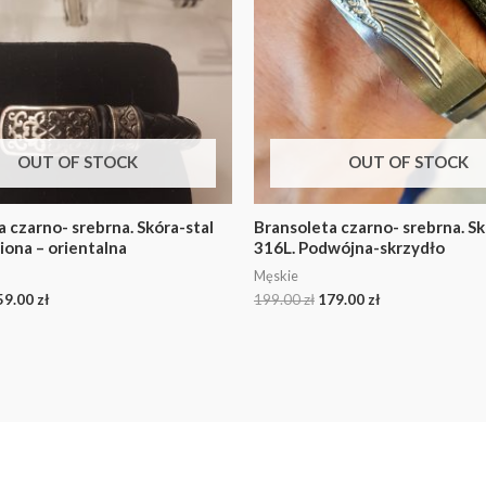
OUT OF STOCK
OUT OF STOCK
 czarno- srebrna. Skóra-stal
Bransoleta czarno- srebrna. Sk
iona – orientalna
316L. Podwójna-skrzydło
Męskie
59.00
zł
199.00
zł
179.00
zł