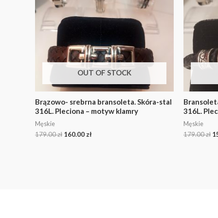
OUT OF STOCK
Brązowo- srebrna bransoleta. Skóra-stal
Bransoleta
316L. Pleciona – motyw klamry
316L. Plec
Męskie
Męskie
179.00
zł
160.00
zł
179.00
zł
1