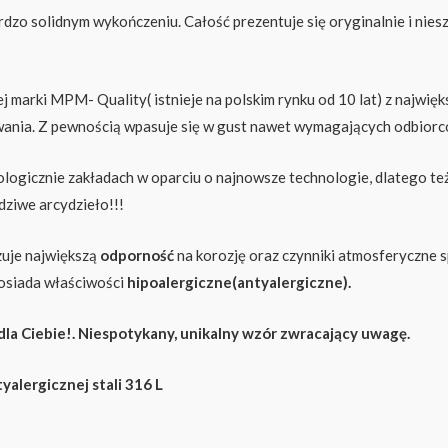
o solidnym wykończeniu. Całość prezentuje się oryginalnie i niesz
arki MPM- Quality( istnieje na polskim rynku od 10 lat) z najwięks
kowania. Z pewnością wpasuje się w gust nawet wymagających odbiorc
ogicznie zakładach w oparciu o najnowsze technologie, dlatego te
dziwe arcydzieło!!!
zuje największą
odporność
na korozję oraz czynniki atmosferyczne s
posiada właściwości
hipoalergiczne(antyalergiczne).
 dla Ciebie!. Niespotykany, unikalny wzór zwracający uwagę.
yalergicznej stali 316 L