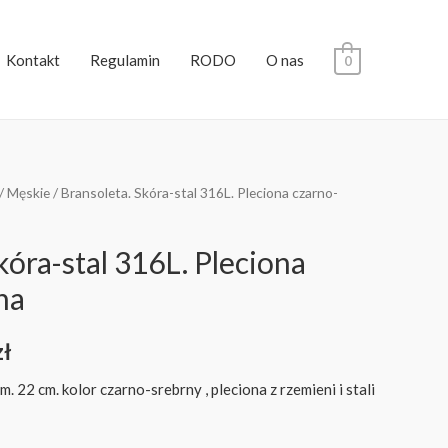
Kontakt
Regulamin
RODO
O nas
0
/
Męskie
/ Bransoleta. Skóra-stal 316L. Pleciona czarno-
kóra-stal 316L. Pleciona
na
zł
m. 22 cm. kolor czarno-srebrny , pleciona z rzemieni i stali