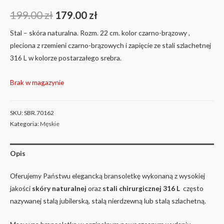
199.00
zł
179.00
zł
Stal – skóra naturalna. Rozm. 22 cm. kolor czarno-brązowy ,
pleciona z rzemieni czarno-brązowych i zapięcie ze stali szlachetnej
316 L w kolorze postarzałego srebra.
Brak w magazynie
SKU:
SBR.70162
Kategoria:
Męskie
Opis
Oferujemy Państwu elegancką bransoletkę wykonaną z wysokiej
jakości
skóry
naturalnej
oraz
stali chirurgicznej 316 L
często
nazywanej stalą jubilerską, stalą nierdzewną lub stalą szlachetną.