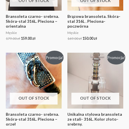
OUT OF STOCK
OUT OF STOCK
Bransoleta czarno- srebrna.
Brązowa bransoleta. Skóra-
Skóra-stal 316L. Pleciona –
stal 316L . Pleciona-
orientalna
poczwórna
Męskie
Męskie
179.00
zł
159.00
zł
169.00
zł
150.00
zł
Promocja!
Promocja!
OUT OF STOCK
OUT OF STOCK
Bransoleta czarno- srebrna.
Unikalna stylowa bransoleta
Skóra-stal 316L. Pleciona –
ze stali- 316L. Kolor złoto-
orzeł
srebrny.