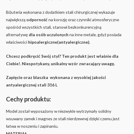
Biżuteria wykonana z dodatkiem stali chirurgicznej wykazuje
największą
odporność
na korozję oraz czynniki atmosferyczne
spośród wszystkich stali, stanowi bezkonkurencyjną
alternatywę
dla osób uczulonych
na inne metale, gdyż posiada
właściwości
hipoalergiczne(antyalergiczne).
Chcesz podkręcić Swój styl? Ten produkt jest właśnie dla
Ciebie!. Niespotykany, unikalny wzór zwracający uwagę.
Zapięcie oraz blaszka wykonana z wysokiej jakości
antyalergicznej stali 316 L
Cechy produktu:
Model został wyposażony w niezwykle wytrzymały solidny
wsuwany zamek i magnes ze stali nierdzewnej dzięki czemu jest
łatwa w noszeniu i zapinaniu.
MATERIAŁ