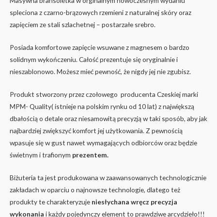
Masywna bransoletka w orginalnym nowoczesnym wydaniu
spleciona z czarno-brązowych rzemieni z naturalnej skóry oraz
zapięciem ze stali szlachetnej – postarzałe srebro.
Posiada komfortowe zapięcie wsuwane z magnesem o bardzo
solidnym wykończeniu. Całość prezentuje się oryginalnie i
nieszablonowo. Możesz mieć pewność, że nigdy jej nie zgubisz.
Produkt stworzony przez czołowego producenta Czeskiej marki
MPM- Quality( istnieje na polskim rynku od 10 lat) z największą
dbałością o detale oraz niesamowitą precyzją w taki sposób, aby jak
najbardziej zwiększyć komfort jej użytkowania. Z pewnością
wpasuje się w gust nawet wymagających odbiorców oraz będzie
świetnym i trafionym
prezentem.
Biżuteria ta jest produkowana w zaawansowanych technologicznie
zakładach w oparciu o najnowsze technologie, dlatego też
produkty te charakteryzuje
niesłychana wręcz precyzja
wykonania
i każdy pojedynczy element to prawdziwe arcydzieło!!!