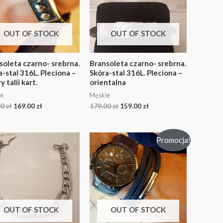
OUT OF STOCK
OUT OF STOCK
soleta czarno- srebrna.
Bransoleta czarno- srebrna.
-stal 316L. Pleciona –
Skóra-stal 316L. Pleciona –
y talii kart.
orientalna
e
Męskie
00
zł
169.00
zł
179.00
zł
159.00
zł
Promocja!
OUT OF STOCK
OUT OF STOCK