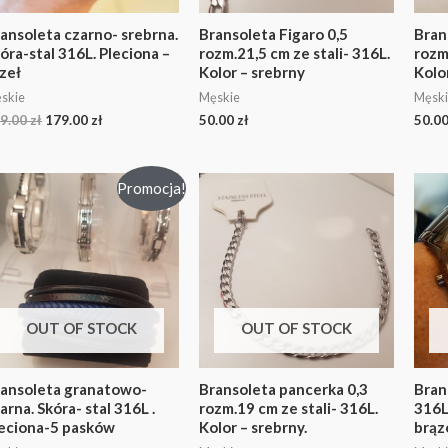
ansoleta czarno- srebrna.
Bransoleta Figaro 0,5
Bran
óra-stal 316L. Pleciona –
rozm.21,5 cm ze stali- 316L.
rozm.
zeł
Kolor – srebrny
Kolo
skie
Męskie
Męski
9.00
zł
179.00
zł
50.00
zł
50.0
Promocja!
OUT OF STOCK
OUT OF STOCK
ansoleta granatowo-
Bransoleta pancerka 0,3
Bran
arna. Skóra- stal 316L .
rozm.19 cm ze stali- 316L.
316L
eciona-5 pasków
Kolor – srebrny.
brąz