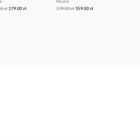
e
Męskie
00
zł
179.00
zł
179.00
zł
159.00
zł