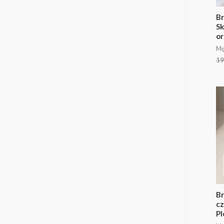
Br
Sk
or
Mę
19
Br
cz
Pl