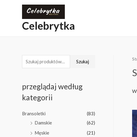
Celebrytka
St
Szukaj
S
przeglądaj według
Wy
kategorii
Bransoletki
(83)
Damskie
(62)
Męskie
(21)