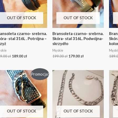
OUT OF STOCK
OUT OF STOCK
ansoleta czarno- srebrna.
Bransoleta czarno- srebrna.
Bran
óra- stal 316L . Potrójna –
Skóra- stal 316L. Podwójna-
Skóra
zyż
skrzydło
kolor
skie
Męskie
Męski
9.00
zł
189.00
zł
199.00
zł
179.00
zł
189.
Promocja!
OUT OF STOCK
OUT OF STOCK