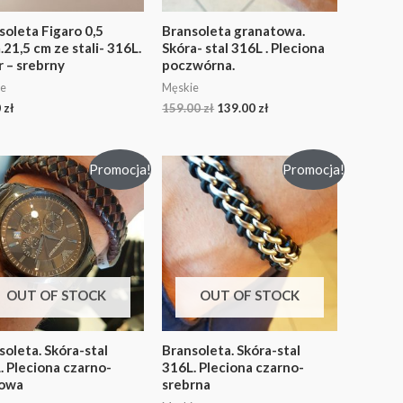
soleta Figaro 0,5
Bransoleta granatowa.
21,5 cm ze stali- 316L.
Skóra- stal 316L . Pleciona
r – srebrny
poczwórna.
e
Męskie
0
zł
159.00
zł
139.00
zł
Promocja!
Promocja!
OUT OF STOCK
OUT OF STOCK
soleta. Skóra-stal
Bransoleta. Skóra-stal
. Pleciona czarno-
316L. Pleciona czarno-
owa
srebrna