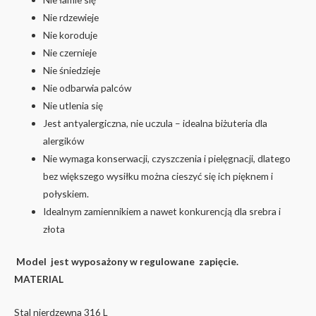
Nie rdzewieje
Nie koroduje
Nie czernieje
Nie śniedzieje
Nie odbarwia palców
Nie utlenia się
Jest antyalergiczna, nie uczula – idealna biżuteria dla
alergików
Nie wymaga konserwacji, czyszczenia i pielęgnacji, dlatego
bez większego wysiłku można cieszyć się ich pięknem i
połyskiem.
Idealnym zamiennikiem a nawet konkurencją dla srebra i
złota
Model jest wyposażony w regulowane zapięcie.
MATERIAL
Stal nierdzewna 316 L