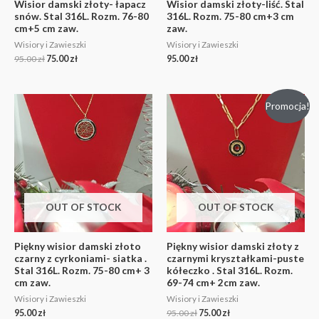
Wisior damski złoty- łapacz
Wisior damski złoty-liść. Stal
snów. Stal 316L. Rozm. 76-80
316L. Rozm. 75-80 cm+3 cm
cm+5 cm zaw.
zaw.
Wisiory i Zawieszki
Wisiory i Zawieszki
95.00
zł
75.00
zł
95.00
zł
Promocja!
OUT OF STOCK
OUT OF STOCK
Piękny wisior damski złoto
Piękny wisior damski złoty z
czarny z cyrkoniami- siatka .
czarnymi kryształkami-puste
Stal 316L. Rozm. 75-80 cm+ 3
kółeczko . Stal 316L. Rozm.
cm zaw.
69-74 cm+ 2cm zaw.
Wisiory i Zawieszki
Wisiory i Zawieszki
95.00
zł
95.00
zł
75.00
zł