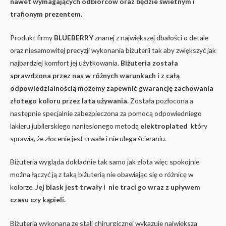
nawet wymagających odbiorców oraz będzie świetnym i
trafionym prezentem.
Produkt firmy
BLUEBERRY
znanej z największej dbałości o detale
oraz niesamowitej precyzji wykonania biżuterii tak aby zwiększyć jak
najbardziej komfort jej użytkowania.
Biżuteria została
sprawdzona przez nas w różnych warunkach i z całą
odpowiedzialnością możemy zapewnić gwarancję zachowania
złotego koloru przez lata używania.
Została pozłocona a
następnie specjalnie zabezpieczona za pomocą odpowiedniego
lakieru jubilerskiego naniesionego metodą
elektroplated
który
sprawia, że złocenie jest trwałe i nie ulega ścieraniu.
Biżuteria wygląda dokładnie tak samo jak złota więc spokojnie
można łączyć ją z taką biżuterią nie obawiając się o różnicę w
kolorze.
Jej blask jest trwały i nie traci go wraz z upływem
czasu czy kąpieli.
Biżuteria wykonana ze stali chirurgicznej wykazuje największą