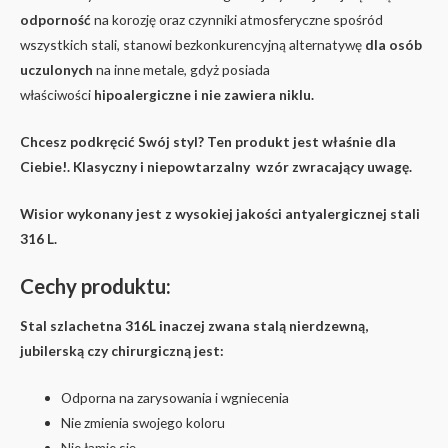
odporność
na korozję oraz czynniki atmosferyczne spośród
wszystkich stali, stanowi bezkonkurencyjną alternatywę
dla osób
uczulonych
na inne metale, gdyż posiada
właściwości
hipoalergiczne i nie zawiera niklu.
Chcesz podkręcić Swój styl? Ten produkt jest właśnie dla
Ciebie!. Klasyczny i niepowtarzalny wzór zwracający uwagę.
Wisior wykonany jest z wysokiej jakości antyalergicznej stali
316 L.
Cechy produktu:
Stal szlachetna 316L inaczej zwana stalą nierdzewną,
jubilerską czy chirurgiczną jest:
Odporna na zarysowania i wgniecenia
Nie zmienia swojego koloru
Nie łamie się