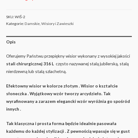
SKU:
WIŚ-2
Kategorie:
Damskie
,
Wisiory i Zawieszki
Opis
Oferujemy Państwu przepiękny wisior wykonany z wysokiej jakości
stali chirurgicznej 316 L
często nazywanej stalą jubilerską, stalą
nierdzewną lub stalą szlachetną.
Efektowny wisior w kolorze złotym . Wisior o kształcie
słoneczka . Wyjątkowy wzór tworzy arcydzieło. Tak
wyrafinowany a zarazem elegancki wzór wyróżnia go spośród
innych .
Tak klasyczna i prosta forma będzie idealnie pasowała
każdemu do każdej stylizacji . Z pewnością wpasuje się w gust