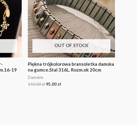
OUT OF STOCK
r-
Piękna trójkolorowa bransoletka damska
ozm.16-19
na gumce.Stal 316L. Rozm.ok 20cm
Damskie
140.00
zł
95.00
zł