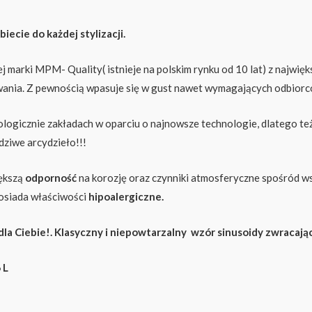
ecie do każdej stylizacji.
arki MPM- Quality( istnieje na polskim rynku od 10 lat) z najwięks
kowania. Z pewnością wpasuje się w gust nawet wymagających odbiorc
ogicznie zakładach w oparciu o najnowsze technologie, dlatego te
dziwe arcydzieło!!!
iększą
odporność
na korozję oraz czynniki atmosferyczne spośród ws
posiada właściwości
hipoalergiczne.
 dla Ciebie!. Klasyczny i niepowtarzalny wzór sinusoidy zwraca
316 L