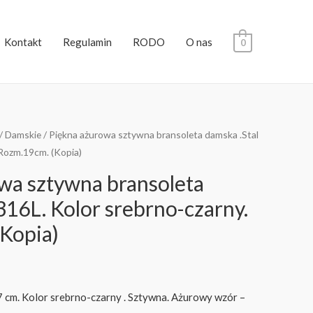
Kontakt
Regulamin
RODO
O nas
0
/
Damskie
/ Piękna ażurowa sztywna bransoleta damska .Stal
 Rozm.19cm. (Kopia)
wa sztywna bransoleta
316L. Kolor srebrno-czarny.
Kopia)
,7 cm. Kolor srebrno-czarny . Sztywna. Ażurowy wzór –