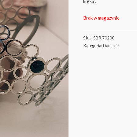
kółka .
Brak w magazynie
SKU:
SBR.70200
Kategoria:
Damskie