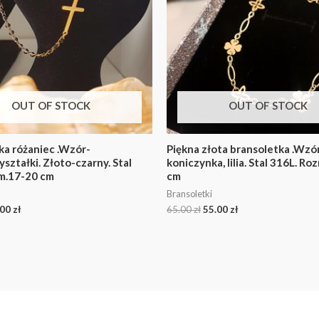
OUT OF STOCK
OUT OF STOCK
ka różaniec .Wzór-
Piękna złota bransoletka .Wzó
yształki. Złoto-czarny. Stal
koniczynka, lilia. Stal 316L. R
m.17-20 cm
cm
Bransoletki
.00
zł
65.00
zł
55.00
zł