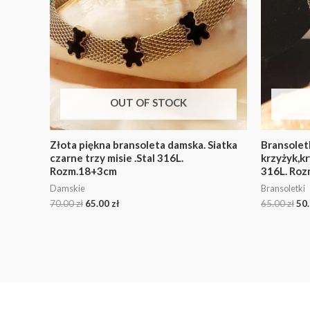
OUT OF STOCK
Złota piękna bransoleta damska. Siatka
Bransolet
czarne trzy misie .Stal 316L.
krzyżyk,kr
Rozm.18+3cm
316L. Roz
Damskie
Bransoletki
70.00
zł
65.00
zł
65.00
zł
50