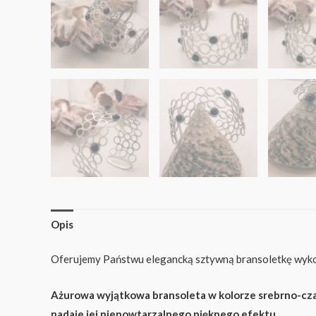
Opis
Oferujemy Państwu elegancką sztywną bransoletkę wyko
Ażurowa wyjątkowa bransoleta w kolorze srebrno-cza
nadaje jej niepowtarzalnego pięknego efektu.