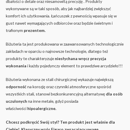
dbałości o detale oraz niesamowitą precyzję . Produkty
wykonywane są w taki sposób, aby jak najbardziej zwiększyć
komfort ich użytkowania. Łańcuszek z pewnością wpasuje się w
gust nawet wymagających odbiorców oraz będzie świetnym i
trafionym
prezentem.
Biżuteria ta jest produkowana w zaawansowanych technologicznie
zakładach w oparciu o najnowsze technologie, dlatego też
produkty te charakteryzuje
niesłychana wręcz precyzja
wykonania
i każdy pojedynczy element to prawdziwe arcydzieło!!!
Biżuteria wykonana ze stali chirurgicznej wykazuje największą
odporność
na korozję oraz czynniki atmosferyczne spośród
wszystkich stali, stanowi bezkonkurencyjną alternatywę
dla osób
uczulonych
na inne metale, gdyż posiada
właściwości
hipoalergiczne.
Chcesz podkręcić Swój styl? Ten produkt jest właśnie dla
Ciebie!. Klasyczny wzór Figaro zwracający uwagę.