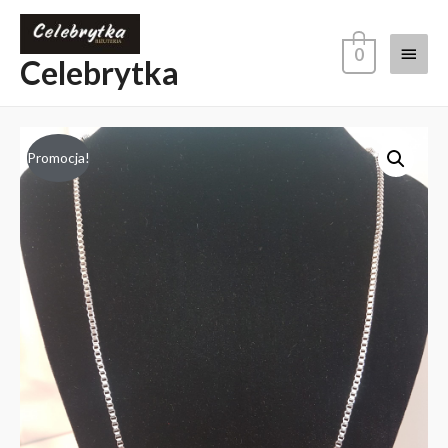
0
Celebrytka
Promocja!