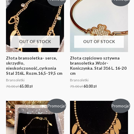
OUT OF STOCK
OUT OF STOCK
Złota bransoletka- serce,
Złota częściowo sztywna
skrzydło,
bransoletka .Wzór-
nieskończoność,.cyrkonia
Koniczynka. Stal 316 L. 16-20
Stal 316L. Rozm.16,5-19,5 cm
cm
Bransoletki
Bransoletki
70.00
zł
65.00
zł
75.00
zł
60.00
zł
Promocja!
Promocja!