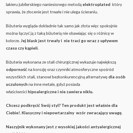
lakieru jubilerskiego naniesionego metodą
elektroplated
który
sprawia, że złocenie jest trwałe i nie ulega ścieraniu.
Biżuteria wygląda dokładnie tak samo jak złota więc spokojnie
można łączyć ją z taką biżuterią nie obawiając się o różnicę w
kolorze.
Jej blask jest trwały i nie traci go wraz z upływem
czasu czy kąpieli.
Biżuteria wykonana ze stali chirurgicznej wykazuje największą
odporność
na korozję oraz czynniki atmosferyczne spośród
wszystkich stali, stanowi bezkonkurencyjną alternatywę
dla osób
uczulonych
na inne metale, gdyż posiada
właściwości
hipoalergiczne i nie zawiera niklu.
Chcesz podkręcić Swój styl? Ten produkt jest właśnie dla
Ciebie!. Klasyczny i niepowtarzalny wzór zwracający uwagę.
Naszyjnik wykonany jest z wysokiej jakości antyalergicznej