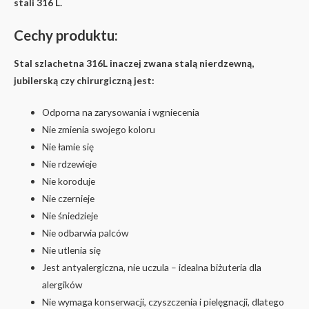
stali 316 L.
Cechy produktu:
Stal szlachetna 316L inaczej zwana stalą nierdzewną,
jubilerską czy chirurgiczną jest:
Odporna na zarysowania i wgniecenia
Nie zmienia swojego koloru
Nie łamie się
Nie rdzewieje
Nie koroduje
Nie czernieje
Nie śniedzieje
Nie odbarwia palców
Nie utlenia się
Jest antyalergiczna, nie uczula – idealna biżuteria dla
alergików
Nie wymaga konserwacji, czyszczenia i pielęgnacji, dlatego