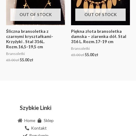
OUT OF STOCK
OUT OF STOCK
Śliczna bransoletka z
Piękna złota bransoletka
czarnymi kryształkami-
damska – ziarenka dół. Stal
Krzyżyki . Stal 316L.
316 L. Rozm.17-19 cm
Rozm.16,5-19,5 cm
Bransoletki
Bransoletki
65.00
zł
55.00
zł
65.00
zł
55.00
zł
Szybkie Linki
Home
Sklep
Kontakt
Regulamin