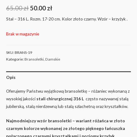
65.00
zł
50.00
zł
Stal – 316 L. Rozm. 17-20 cm. Kolor złoto czarny. Wzór – krzyżyk .
Brak w magazynie
SKU:
BRANS-19
Kategorie:
Bransoletki
,
Damskie
Opis
Oferujemy Państwu wyjątkową bransoletkę – różaniec wykonaną z
wysokiej jakości
stali chirurgicznej 316 L
często nazywanej stalą
jubilerską, stalą nierdzewną lub stalą szlachetną oraz kryształków.
Najmodniejszy wzór bransoletki – wariant różańca w złoto
czarnym kolorze wykonanej ze złotego pięknego łańcuszka
połączonego czarnymi kryształkami i poziomy krzyżyk .