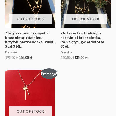
OUT OF STOCK
OUT OF STOCK
Złoty zestaw- naszyjnik z
Złoty zestaw.Podwójny
bransoletą- różaniec .
naszyjnik i bransoletka.
Krzyżyk-Matka Boska- kulki .
Półksiężyc- gwiazdki.Stal
Stal 316L.
316L.
Damskie
Damskie
195.00
zł
165.00
zł
160.00
zł
135.00
zł
Promocja!
OUT OF STOCK