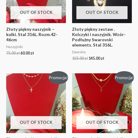
OUT OF STOCK
OUT OF STOCK
Złoty piękny naszyjnik –
Złoty piękny zestaw .
kulki. Stal 316L. Rozm.42-
Kolczyki i naszyjnik. Wzór-
46cm
Podłużny Swarovski
elements. Stal 316L.
Naszyjniki
Damskie
75.00
zł
60.00
zł
155.00
zł
145.00
zł
Promocja!
Promocja!
OUT OF STOCK
OUT OF STOCK