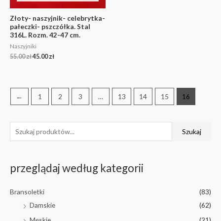
Złoty- naszyjnik- celebrytka-
pałeczki- pszczółka. Stal
316L. Rozm. 42-47 cm.
Naszyjniki
55.00
zł
45.00
zł
←
1
2
3
…
13
14
15
16
Szukaj
przeglądaj według kategorii
Bransoletki
(83)
Damskie
(62)
Męskie
(21)