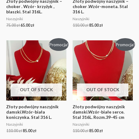
Złoty podwójny naszyjnik –
Złoty podwójny naszyjnik –
choker . Wzór- krzyżyk ,
choker .Wzór-moneta. Stal
blaszki. Stal 316L.
316 L.
Naszyjniki
Naszyjniki
75.00
zł
65.00
zł
110.00
zł
85.00
zł
Promocja!
Promocja!
OUT OF STOCK
OUT OF STOCK
Złoty podwójny naszyjnik
Złoty podwójny naszyjnik
damski.Wzór-biała
damski.Wzór-białe serce.
koniczynka. Stal 316 L.
Stal 316L. Rozm.39-45 cm
Naszyjniki
Naszyjniki
110.00
zł
85.00
zł
110.00
zł
85.00
zł