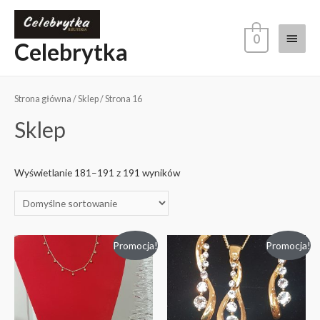
0
Celebrytka
Strona główna
/
Sklep
/ Strona 16
Sklep
Wyświetlanie 181–191 z 191 wyników
Promocja!
Promocja!