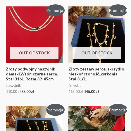
Promocja!
Promocja!
OUT OF STOCK
OUT OF STOCK
Złoty podwójny naszyjnik
Złoty zestaw serce, skrzydło,
damski.Wzór-czarne serce.
nieskończoność,.cyrkonia
Stal 316L. Rozm.39-45cm
Stal 316L.
Naszyjniki
Damskie
110.00
zł
85.00
zł
165.00
zł
145.00
zł
Promocja!
Promocja!